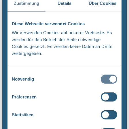
Deutschland – die Basics
Zustimmung
Details
Über Cookies
Endlagersuche Deutschland benötigt ein Endlager
für seine hochradioaktiven Abfälle. Doch, wie soll
Diese Webseite verwendet Cookies
der künftige Standort gefunden werden? Und wie
Wir verwenden Cookies auf unserer Webseite. Es
kann sich die Öffentlichkeit an dem Verfahren ...
werden für den Betrieb der Seite notwendige
Cookies gesetzt. Es werden keine Daten an Dritte
weitergegeben.
Zukunft sicher gestalten: Endlagersuche in
Deutschland – die Basics
Endlagersuche Deutschland benötigt ein Endlager
Einwilligungsauswahl
Notwendig
für seine hochradioaktiven Abfälle. Doch wie soll
der künftige Standort gefunden werden? Und wie
kann sich die Öffentlichkeit an dem Verfahren ...
Präferenzen
Statistiken
Infomobil BASE x BGE | Vortrag zur
Endlagersuche