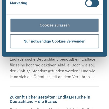
Endlagersuche Das Info-Mobil vom Bundesamt für
Marketing
die Sicherheit der nuklearen Entsorgung (BASE) ist
am 28. und am 29. April gemeinsam mit der BGE
auf dem Eisenacher Marktplatz. Dort informieren
Cookies zulassen
sie ...
Nur notwendige Cookies verwenden
Zukunft sicher gestalten: Endlagersuche in
Deutschland – die Basics
Endlagersuche Deutschland benötigt ein Endlager
für seine hochradioaktiven Abfälle. Doch wie soll
der künftige Standort gefunden werden? Und wie
kann sich die Öffentlichkeit an dem Verfahren ...
Zukunft sicher gestalten: Endlagersuche in
Deutschland – die Basics