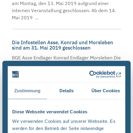
am Montag, den 13. Mai 2019 aufgrund einer
internen Veranstaltung geschlossen. Ab dem 14.
Mai 2019 ...
Die Infostellen Asse, Konrad und Morsleben
sind am 31. Mai 2019 geschlossen
BGE Asse Endlager Konrad Endlager Morsleben Die
Infostellen Asse , Konrad und Morsleben bleiben
am Freitag, den 31. Mai 2019, geschlossen. Ab
dem 3. Juni 2019 öffnen die Infostellen wieder zu
den ...
Zustimmung
Details
Über Cookies
Infostellen am 3. und 4. Oktober 2019
Diese Webseite verwendet Cookies
geschlossen
Wir verwenden Cookies auf unserer Webseite. Es
BGE Asse Endlager Konrad Endlager Morsleben Die
werden für den Betrieb der Seite notwendige