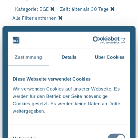
Kategorie: BGE
Zeit: älter als 30 Tage
Alle Filter entfernen
Es wurde 1 Ergebnis in 2 Millisekunden gefunden.
Zeige Ergebnisse 1 bis 1 von 1.
Ergebnisse pro Seite:
Zustimmung
Details
Über Cookies
1
Diese Webseite verwendet Cookies
Sortieren nach
Wir verwenden Cookies auf unserer Webseite. Es
werden für den Betrieb der Seite notwendige
Cookies gesetzt. Es werden keine Daten an Dritte
Forschungs- und Entwicklungsstrategie der
BGE (PDF)
weitergegeben.
FORSCHUNG UND ENTWICKLUNG F&E-Strategie
der BGE Stand April 2024 Vorwort Liebe
Einwilligungsauswahl
Leserinnen, liebe Leser, mit der vorliegenden F&E-