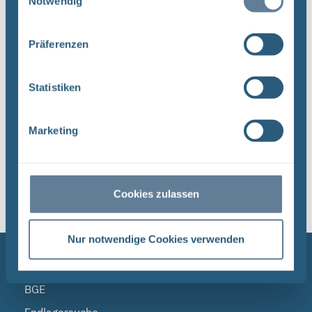
Notwendig
Strategie erhalten Sie einen Einblick in das
umfassende Aufgabenspek- ...
Präferenzen
Dateityp: PDF | Dokumentenstand vom:
17.04.2024 | Upload am: 17.04.2024
Statistiken
Marketing
1
Sortieren nach
Cookies zulassen
Nur notwendige Cookies verwenden
NAVIGATION
BGE
Endlagersuche