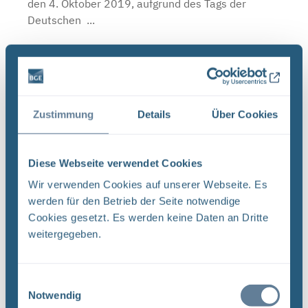
den 4. Oktober 2019, aufgrund des Tags der
Deutschen ...
Infostellen bis zum Ende der Osterferien
geschlossen
BGE Endlager Konrad Endlager Morsleben Asse Die
Zustimmung
Details
Über Cookies
BGE schließt ab Montag, 16. März 2020, die
Infostellen Asse, Konrad und Morsleben für vier
Wochen bis zum Ende der Osterferien am 19. April
Diese Webseite verwendet Cookies
2020. ...
Wir verwenden Cookies auf unserer Webseite. Es
werden für den Betrieb der Seite notwendige
Cookies gesetzt. Es werden keine Daten an Dritte
weitergegeben.
Infostellen wegen Corona-Pandemie
geschlossen
BGE Asse Endlager Konrad Endlager Morsleben Die
Einwilligungsauswahl
BGE schließt wegen der Corona-Pandemie erneut
Notwendig
die Infostellen Asse, Konrad und Morsleben. Mit