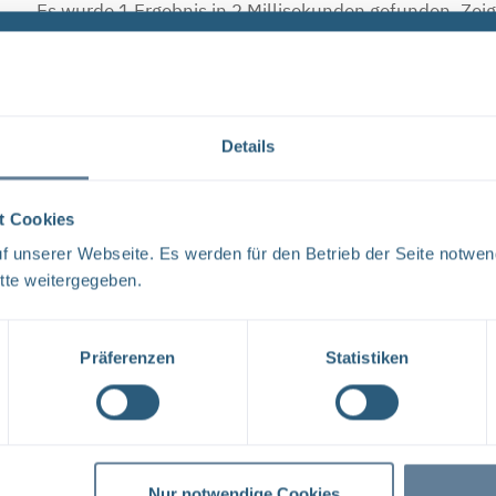
Es wurde 1 Ergebnis in 2 Millisekunden gefunden.
Zeig
Ergebnisse pro Seite:
1
Details
Forschungs- und Entwicklungsstrategie der BG
t Cookies
FORSCHUNG UND ENTWICKLUNG F&E-Strategie der BGE 
 unserer Webseite. Es werden für den Betrieb der Seite notwen
liebe Leser, mit der vorliegenden F&E-Strategie erhalt
tte weitergegeben.
Aufgabenspek- ...
Dateityp: PDF | Dokumentenstand vom: 17.04.2024 |
Präferenzen
Statistiken
1
Nur notwendige Cookies