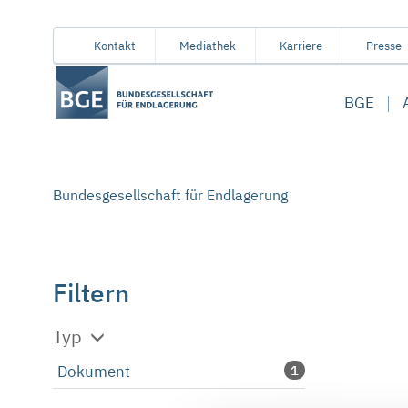
Von
Inhaltsbereich
Navigation
Metamenü
Servicemenü
Kontakt
Mediathek
Karriere
Presse
hier
aus
BGE
koennen
Sie
direkt
zu
Bundesgesellschaft für Endlagerung
folgenden
Bereichen
springen:
Filtern
Typ
Dokument
1