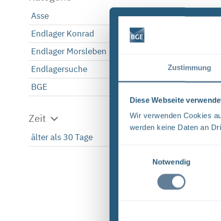
Asse
1
Endlager Konrad
1
Endlager Morsleben
1
Zustimmung
Endlagersuche
1
BGE
1
Diese Webseite verwende
Wir verwenden Cookies auf
Zeit
werden keine Daten an Dri
älter als 30 Tage
1
Einwilligungsauswahl
Notwendig