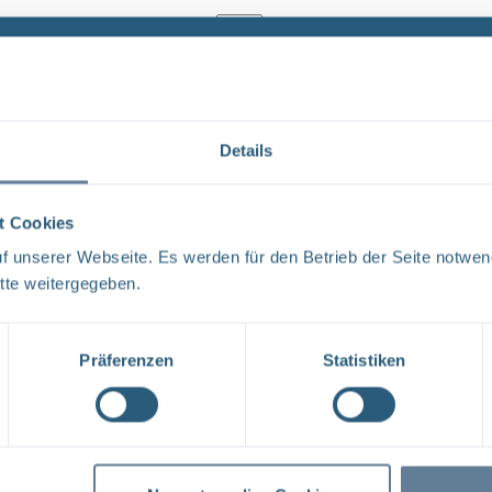
Ergebnisse pro Seite:
1
Details
Forschungs- und Entwicklungsstrategie der BG
FORSCHUNG UND ENTWICKLUNG F&E-Strategie der BGE 
t Cookies
liebe Leser, mit der vorliegenden F&E-Strategie erhalt
 unserer Webseite. Es werden für den Betrieb der Seite notwen
Aufgabenspek- ...
tte weitergegeben.
Dateityp: PDF | Dokumentenstand vom: 17.04.2024 |
Präferenzen
Statistiken
1