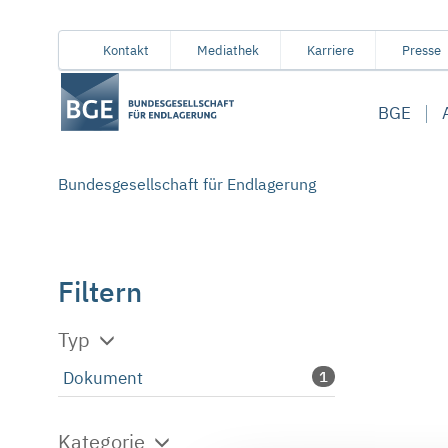
Von
Inhaltsbereich
Navigation
Metamenü
Servicemenü
Kontakt
Mediathek
Karriere
Presse
hier
aus
BGE
koennen
Sie
direkt
Bundesgesellschaft für Endlagerung
zu
folgenden
Bereichen
springen:
Filtern
Typ
Dokument
1
Kategorie