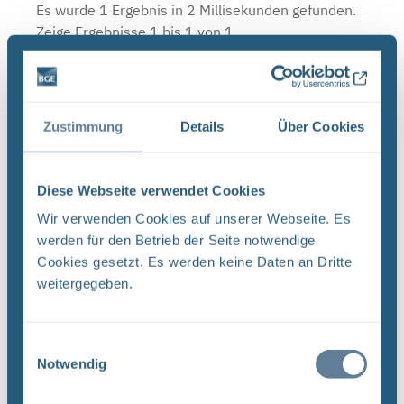
Es wurde 1 Ergebnis in 2 Millisekunden gefunden.
Zeige Ergebnisse 1 bis 1 von 1.
Ergebnisse pro Seite:
1
Zustimmung
Details
Über Cookies
Sortieren nach
Diese Webseite verwendet Cookies
Wir verwenden Cookies auf unserer Webseite. Es
Forschungs- und Entwicklungsstrategie der
BGE (PDF)
werden für den Betrieb der Seite notwendige
Cookies gesetzt. Es werden keine Daten an Dritte
FORSCHUNG UND ENTWICKLUNG F&E-Strategie
weitergegeben.
der BGE Stand April 2024 Vorwort Liebe
Leserinnen, liebe Leser, mit der vorliegenden F&E-
Strategie erhalten Sie einen Einblick in das
Einwilligungsauswahl
umfassende Aufgabenspek- ...
Notwendig
Dateityp: PDF | Dokumentenstand vom: