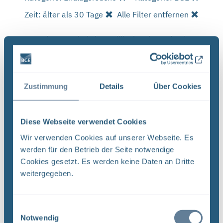
Zeit: älter als 30 Tage
Alle Filter entfernen
Es wurde 1 Ergebnis in 1 Millisekunden gefunden.
Zeige Ergebnisse 1 bis 1 von 1.
Ergebnisse pro Seite:
Zustimmung
Details
Über Cookies
1
Diese Webseite verwendet Cookies
Sortieren nach
Wir verwenden Cookies auf unserer Webseite. Es
werden für den Betrieb der Seite notwendige
Forschungs- und Entwicklungsstrategie der
Cookies gesetzt. Es werden keine Daten an Dritte
BGE (PDF)
weitergegeben.
FORSCHUNG UND ENTWICKLUNG F&E-Strategie
der BGE Stand April 2024 Vorwort Liebe
Leserinnen, liebe Leser, mit der vorliegenden F&E-
Einwilligungsauswahl
Strategie erhalten Sie einen Einblick in das
Notwendig