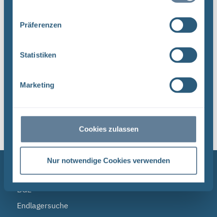
umfassende Aufgabenspek- ...
Präferenzen
Dateityp: PDF | Dokumentenstand vom:
17.04.2024 | Upload am: 17.04.2024
Statistiken
Marketing
1
Sortieren nach
Cookies zulassen
Nur notwendige Cookies verwenden
NAVIGATION
BGE
Endlagersuche