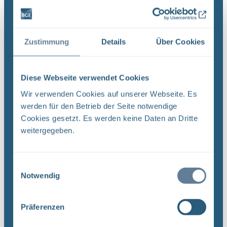
Endlagersuche: Neue Aufgaben, neue Struktur
BGE Endlagersuche Die Bundesgesellschaft für
Zustimmung
Details
Über Cookies
Endlagerung (BGE) hat den Bereich
Standortauswahl zum Jahreswechsel neu
strukturiert. Das weiter wachsende Team ist für
Diese Webseite verwendet Cookies
die Endlagersuche und für die ...
Wir verwenden Cookies auf unserer Webseite. Es
werden für den Betrieb der Seite notwendige
Cookies gesetzt. Es werden keine Daten an Dritte
2. Tage der Standortauswahl
weitergegeben.
BGE Endlagersuche Ob die „Tage der
Standortauswahl“ am 11. und 12. Februar 2021
(externer Link) wirklich als Präsenzveranstaltung
Einwilligungsauswahl
Notwendig
möglich sein werden, weiß das Organisationsteam
an der Bergakademie ...
Präferenzen