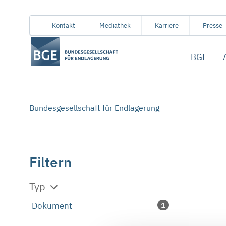
Von
Inhaltsbereich
Navigation
Metamenü
Servicemenü
Kontakt
Mediathek
Karriere
Presse
hier
aus
BGE
koennen
Sie
direkt
zu
Bundesgesellschaft für Endlagerung
folgenden
Bereichen
springen:
Filtern
Typ
Dokument
1