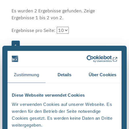
Es wurden 2 Ergebnisse gefunden.
Zeige
Ergebnisse 1 bis 2 von 2.
Ergebnisse pro Seite:
1
Sortieren nach
Zustimmung
Details
Über Cookies
Neugier, Skepsis, Verständnis und viele Fragen
BGE Endlager Konrad Endlager Morsleben
Diese Webseite verwendet Cookies
Endlagersuche Asse Zwischen der Stasi-
Unterlagenbehörde und dem Bundesamt für
Wir verwenden Cookies auf unserer Webseite. Es
Strahlenschutz (BfS) hat die Bundesgesellschaft
werden für den Betrieb der Seite notwendige
für Endlagerung (BGE) zwei Tage ...
Cookies gesetzt. Es werden keine Daten an Dritte
weitergegeben.