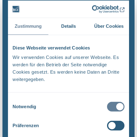
UNTERLAGEN
QUALITÄTSMANAGEMENTVERFAHRENSANWEISUNG
QMV 02 : ,.. In Projekt PSP-Element
Zustimmung
Details
Über Cookies
Funktion/Thema Komponente Baugruppe Aufgabe
UA ...
Diese Webseite verwendet Cookies
Dateityp: PDF | Dokumentenstand vom:
20.03.2019 | Upload am: 12.12.2022
Wir verwenden Cookies auf unserer Webseite. Es
werden für den Betrieb der Seite notwendige
Cookies gesetzt. Es werden keine Daten an Dritte
weitergegeben.
Revision von Unterlagen –
Qualitätsmanagementverfahrensanweisung QMV
03 (PDF)
Einwilligungsauswahl
DokID: 11965023 Projekt PSP-Element
Notwendig
Funktion/Thema Komponente Baugruppe Aufgabe
NAAN NNNNNNNNNN NNAAANN AANNNA AANN
AAAA 9X 115200 ' CA Titel der Unterlage:
Präferenzen
Ersteller/Unterschrift: QM Stempelfeld: UA ...