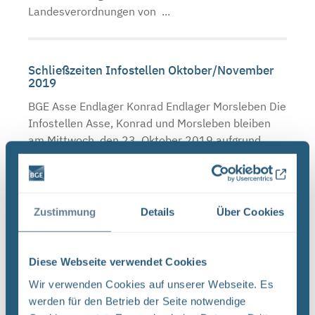
Landesverordnungen von ...
Schließzeiten Infostellen Oktober/November
2019
BGE Asse Endlager Konrad Endlager Morsleben Die
Infostellen Asse, Konrad und Morsleben bleiben
am Mittwoch, den 23. Oktober 2019 aufgrund
einer internen Veranstaltung geschlossen. Auch
am Donnerstag, ...
Zustimmung
Details
Über Cookies
Neugier, Skepsis, Verständnis und viele Fragen
BGE Endlager Konrad Endlager Morsleben
Diese Webseite verwendet Cookies
Endlagersuche Asse Zwischen der Stasi-
Wir verwenden Cookies auf unserer Webseite. Es
Unterlagenbehörde und dem Bundesamt für
werden für den Betrieb der Seite notwendige
Strahlenschutz (BfS) hat die Bundesgesellschaft