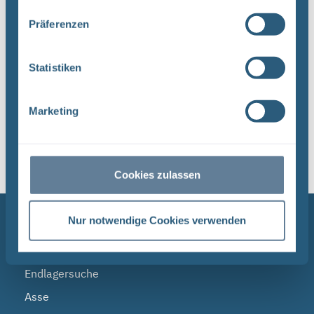
Dateityp: PDF | Dokumentenstand vom:
Präferenzen
17.04.2024 | Upload am: 17.04.2024
Statistiken
1
Marketing
Sortieren nach
Cookies zulassen
NAVIGATION
Nur notwendige Cookies verwenden
BGE
Endlagersuche
Asse