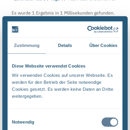
Es wurde 1 Ergebnis in 1 Millisekunden gefunden.
Zeige Ergebnisse 1 bis 1 von 1.
Ergebnisse pro Seite:
Zustimmung
Details
Über Cookies
1
Diese Webseite verwendet Cookies
Sortieren nach
Wir verwenden Cookies auf unserer Webseite. Es
Forschungs- und Entwicklungsstrategie der
werden für den Betrieb der Seite notwendige
BGE (PDF)
Cookies gesetzt. Es werden keine Daten an Dritte
FORSCHUNG UND ENTWICKLUNG F&E-Strategie
weitergegeben.
der BGE Stand April 2024 Vorwort Liebe
Leserinnen, liebe Leser, mit der vorliegenden F&E-
Einwilligungsauswahl
Strategie erhalten Sie einen Einblick in das
Notwendig
umfassende Aufgabenspek- ...