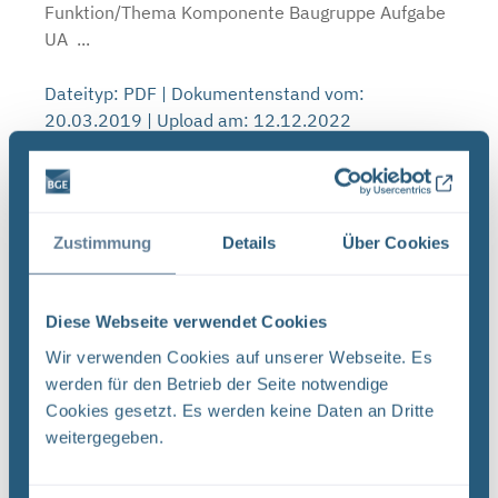
Funktion/Thema Komponente Baugruppe Aufgabe
UA ...
Dateityp: PDF | Dokumentenstand vom:
20.03.2019 | Upload am: 12.12.2022
Revision von Unterlagen –
Qualitätsmanagementverfahrensanweisung QMV
Zustimmung
Details
Über Cookies
03 (PDF)
DokID: 11965023 Projekt PSP-Element
Funktion/Thema Komponente Baugruppe Aufgabe
Diese Webseite verwendet Cookies
NAAN NNNNNNNNNN NNAAANN AANNNA AANN
Wir verwenden Cookies auf unserer Webseite. Es
AAAA 9X 115200 ' CA Titel der Unterlage:
werden für den Betrieb der Seite notwendige
Ersteller/Unterschrift: QM Stempelfeld: UA ...
Cookies gesetzt. Es werden keine Daten an Dritte
weitergegeben.
Dateityp: PDF | Dokumentenstand vom:
20.03.2019 | Upload am: 12.12.2022