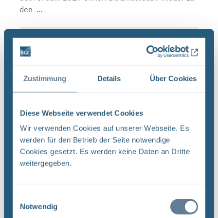
den ...
Infostellen am 3. und 4. Oktober 2019
geschlossen
BGE Asse Endlager Konrad Endlager Morsleben Die
Zustimmung
Details
Über Cookies
Infostellen Asse , Konrad und Morsleben bleiben
am Donnerstag, den 3. Oktober 2019, und Freitag,
den 4. Oktober 2019, aufgrund des Tags der
Diese Webseite verwendet Cookies
Deutschen ...
Wir verwenden Cookies auf unserer Webseite. Es
werden für den Betrieb der Seite notwendige
Cookies gesetzt. Es werden keine Daten an Dritte
Neugier, Skepsis, Verständnis und viele Fragen
weitergegeben.
BGE Endlager Konrad Endlager Morsleben
Endlagersuche Asse Zwischen der Stasi-
Einwilligungsauswahl
Unterlagenbehörde und dem Bundesamt für
Notwendig
Strahlenschutz (BfS) hat die Bundesgesellschaft