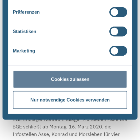
für Endlagerung (BGE) zwei Tage ...
Präferenzen
Schließzeiten Infostellen Oktober/November
Statistiken
2019
BGE Asse Endlager Konrad Endlager Morsleben Die
Marketing
Infostellen Asse, Konrad und Morsleben bleiben
am Mittwoch, den 23. Oktober 2019 aufgrund
einer internen Veranstaltung geschlossen. Auch
am Donnerstag, ...
Cookies zulassen
Nur notwendige Cookies verwenden
Infostellen bis zum Ende der Osterferien
geschlossen
BGE Endlager Konrad Endlager Morsleben Asse Die
BGE schließt ab Montag, 16. März 2020, die
Infostellen Asse, Konrad und Morsleben für vier