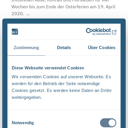
Wochen bis zum Ende der Osterferien am 19. April
2020. ...
Schließzeiten Infostellen Oktober/November
2019
Zustimmung
Details
Über Cookies
BGE Asse Endlager Konrad Endlager Morsleben Die
Infostellen Asse, Konrad und Morsleben bleiben
am Mittwoch, den 23. Oktober 2019 aufgrund
Diese Webseite verwendet Cookies
einer internen Veranstaltung geschlossen. Auch
Wir verwenden Cookies auf unserer Webseite. Es
am Donnerstag, ...
werden für den Betrieb der Seite notwendige
Cookies gesetzt. Es werden keine Daten an Dritte
weitergegeben.
Neugier, Skepsis, Verständnis und viele Fragen
BGE Endlager Konrad Endlager Morsleben
Einwilligungsauswahl
Endlagersuche Asse Zwischen der Stasi-
Notwendig
Unterlagenbehörde und dem Bundesamt für