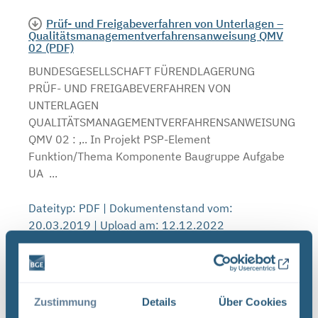
Prüf- und Freigabeverfahren von Unterlagen –
Qualitätsmanagementverfahrensanweisung QMV
02 (PDF)
BUNDESGESELLSCHAFT FÜRENDLAGERUNG
PRÜF- UND FREIGABEVERFAHREN VON
UNTERLAGEN
QUALITÄTSMANAGEMENTVERFAHRENSANWEISUNG
QMV 02 : ,.. In Projekt PSP-Element
Funktion/Thema Komponente Baugruppe Aufgabe
UA ...
Dateityp: PDF | Dokumentenstand vom:
20.03.2019 | Upload am: 12.12.2022
Infostellen wegen Corona-Pandemie
geschlossen
Zustimmung
Details
Über Cookies