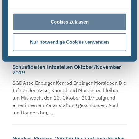
geschlossen
BGE Endlager Konrad Endlager Morsleben Asse Die
BGE schließt ab Montag, 16. März 2020, die
Cookies zulassen
Infostellen Asse, Konrad und Morsleben für vier
Wochen bis zum Ende der Osterferien am 19. April
2020. ...
Nur notwendige Cookies verwenden
Schließzeiten Infostellen Oktober/November
2019
BGE Asse Endlager Konrad Endlager Morsleben Die
Infostellen Asse, Konrad und Morsleben bleiben
am Mittwoch, den 23. Oktober 2019 aufgrund
einer internen Veranstaltung geschlossen. Auch
am Donnerstag, ...
Neugier, Skepsis, Verständnis und viele Fragen