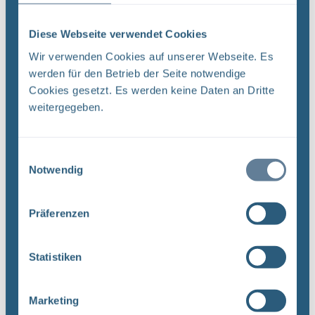
BGE Asse Endlager Konrad Endlager Morsleben Die
BGE schließt wegen der Corona-Pandemie erneut
Diese Webseite verwendet Cookies
die Infostellen Asse, Konrad und Morsleben. Mit
der Schließung setzt die BGE die
Wir verwenden Cookies auf unserer Webseite. Es
Landesverordnungen von ...
werden für den Betrieb der Seite notwendige
Cookies gesetzt. Es werden keine Daten an Dritte
weitergegeben.
Öffentlichkeitsarbeit in Zeiten von Corona geht
weiter – BGE trotz Einschränkungen weiter im
Dialog
Einwilligungsauswahl
Notwendig
BGE Endlager Konrad Endlager Morsleben Asse Die
BGE-Öffentlichkeitsarbeit ist durch die Corona-
Pandemie stark eingeschränkt. Veranstaltungen,
Präferenzen
das persönliche Gespräch und
Bergwerksbesichtigungen sind ...
Statistiken
Marketing
Infostellen bis zum Ende der Osterferien