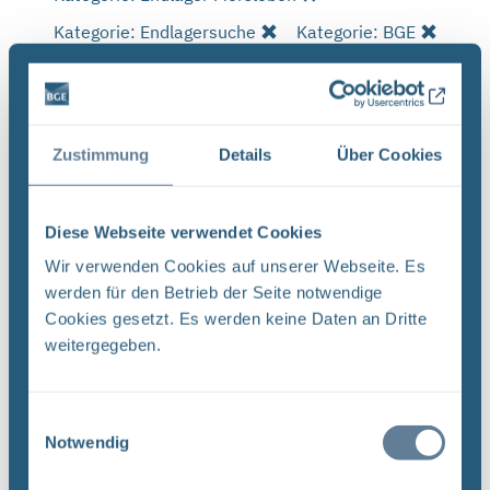
Kategorie: Endlagersuche
Kategorie: BGE
Alle Filter entfernen
Es wurde 1 Ergebnis in 0 Millisekunden gefunden.
Zeige Ergebnisse 1 bis 1 von 1.
Zustimmung
Details
Über Cookies
Ergebnisse pro Seite:
Diese Webseite verwendet Cookies
1
Wir verwenden Cookies auf unserer Webseite. Es
werden für den Betrieb der Seite notwendige
Sortieren nach
Cookies gesetzt. Es werden keine Daten an Dritte
weitergegeben.
Neugier, Skepsis, Verständnis und viele Fragen
BGE Endlager Konrad Endlager Morsleben
Einwilligungsauswahl
Endlagersuche Asse Zwischen der Stasi-
Notwendig
Unterlagenbehörde und dem Bundesamt für
Strahlenschutz (BfS) hat die Bundesgesellschaft