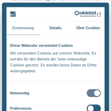
Es wurde 1 Ergebnis in 1 Millisekunden gefunden.
Zeige Ergebnisse 1 bis 1 von 1.
Ergebnisse pro Seite:
Zustimmung
Details
Über Cookies
1
Diese Webseite verwendet Cookies
Wir verwenden Cookies auf unserer Webseite. Es
Sortieren nach
werden für den Betrieb der Seite notwendige
Cookies gesetzt. Es werden keine Daten an Dritte
Neugier, Skepsis, Verständnis und viele Fragen
weitergegeben.
BGE Endlager Konrad Endlager Morsleben
Endlagersuche Asse Zwischen der Stasi-
Einwilligungsauswahl
Unterlagenbehörde und dem Bundesamt für
Notwendig
Strahlenschutz (BfS) hat die Bundesgesellschaft
für Endlagerung (BGE) zwei Tage ...
Präferenzen