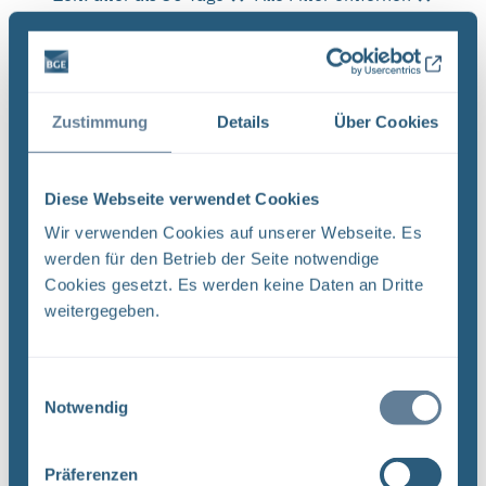
Es wurde 1 Ergebnis in 1 Millisekunden gefunden.
Zeige Ergebnisse 1 bis 1 von 1.
Ergebnisse pro Seite:
Zustimmung
Details
Über Cookies
1
Diese Webseite verwendet Cookies
Wir verwenden Cookies auf unserer Webseite. Es
Sortieren nach
werden für den Betrieb der Seite notwendige
Cookies gesetzt. Es werden keine Daten an Dritte
Neugier, Skepsis, Verständnis und viele Fragen
weitergegeben.
BGE Endlager Konrad Endlager Morsleben
Endlagersuche Asse Zwischen der Stasi-
Einwilligungsauswahl
Unterlagenbehörde und dem Bundesamt für
Notwendig
Strahlenschutz (BfS) hat die Bundesgesellschaft
für Endlagerung (BGE) zwei Tage ...
Präferenzen