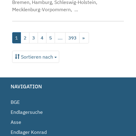
Bremen, Hamburg, Schleswig-Holstein,
Mecklenburg-Vorpommern, ...
1
2
3
4
5
....
393
»
Sortieren nach
NAVIGATION
BGE
Endlagersuche
Asse
Endlager Konrad