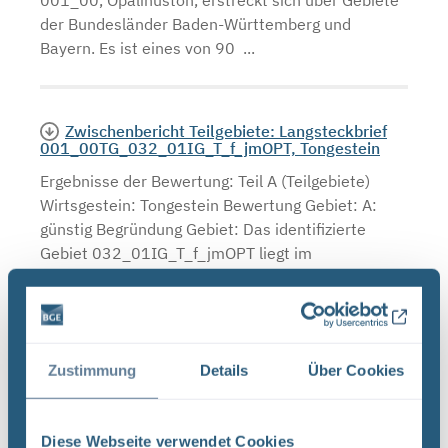
001_00, Opalinuston, erstreckt sich über Gebiete
der Bundesländer Baden-Württemberg und
Bayern. Es ist eines von 90 ...
Zwischenbericht Teilgebiete: Langsteckbrief
001_00TG_032_01IG_T_f_jmOPT, Tongestein
Ergebnisse der Bewertung: Teil A (Teilgebiete)
Wirtsgestein: Tongestein Bewertung Gebiet: A:
günstig Begründung Gebiet: Das identifizierte
Gebiet 032_01IG_T_f_jmOPT liegt im
Grenzbereich der ...
Dateityp: PDF | Upload am: 26.09.2020
Zustimmung
Details
Über Cookies
002_00TG_044_00IG_T_f_tUMa
Diese Webseite verwendet Cookies
Ältere Untere Meeresmolasse Teilgebiet