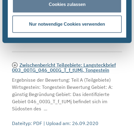
003_00TG_046_00IG_T_f_tUMj
Cookies zulassen
Jüngere Untere Meeresmolasse Teilgebiet
003_00TG_046_00IG_T_f_tUMj Das Teilgebiet
Nur notwendige Cookies verwenden
liegt im Südosten des Bundeslandes Bayern. Es ist
eines von 90 Teilgebieten, die im Zwischenbericht
Teilgebiete im ...
Zwischenbericht Teilgebiete: Langsteckbrief
003_00TG_046_00IG_T_f_tUMj, Tongestein
Ergebnisse der Bewertung: Teil A (Teilgebiete)
Wirtsgestein: Tongestein Bewertung Gebiet: A:
günstig Begründung Gebiet: Das identifizierte
Gebiet 046_00IG_T_f_tUMj befindet sich im
Südosten des ...
Dateityp: PDF | Upload am: 26.09.2020