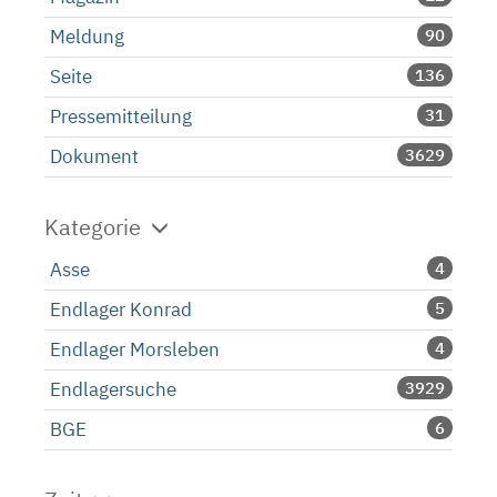
Meldung
90
Seite
136
Pressemitteilung
31
Dokument
3629
Kategorie
Asse
4
Endlager Konrad
5
Endlager Morsleben
4
Endlagersuche
3929
BGE
6