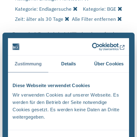
Kategorie: Endlagersuche
Kategorie: BGE
Zeit: älter als 30 Tage
Alle Filter entfernen
Es wurde 1 Ergebnis in 1 Millisekunden gefunden.
Zeige Ergebnisse 1 bis 1 von 1.
Ergebnisse pro Seite:
Zustimmung
Details
Über Cookies
1
Diese Webseite verwendet Cookies
Sortieren nach
Wir verwenden Cookies auf unserer Webseite. Es
werden für den Betrieb der Seite notwendige
Forschungs- und Entwicklungsstrategie der
Cookies gesetzt. Es werden keine Daten an Dritte
BGE (PDF)
weitergegeben.
FORSCHUNG UND ENTWICKLUNG F&E-Strategie
der BGE Stand April 2024 Vorwort Liebe
Leserinnen, liebe Leser, mit der vorliegenden F&E-