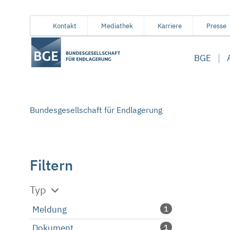
Von
Inhaltsbereich
Navigation
Metamenü
Servicemenü
Kontakt
Mediathek
Karriere
Presse
hier
aus
BGE
koennen
Sie
direkt
zu
Bundesgesellschaft für Endlagerung
folgenden
Bereichen
springen:
Filtern
Typ
Meldung
1
Dokument
1