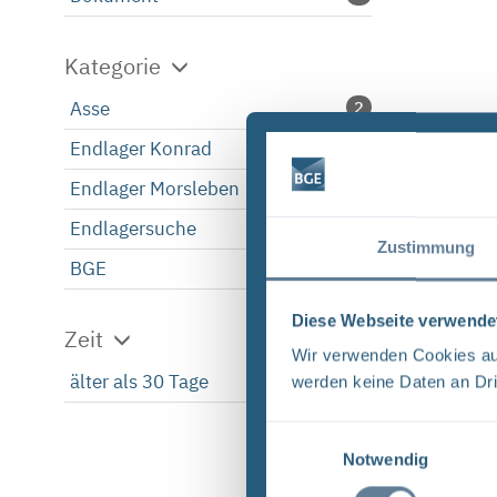
Kategorie
Asse
2
Endlager Konrad
2
Endlager Morsleben
2
Endlagersuche
2
Zustimmung
BGE
2
Diese Webseite verwende
Zeit
Wir verwenden Cookies auf
älter als 30 Tage
2
werden keine Daten an Dri
Einwilligungsauswahl
Notwendig