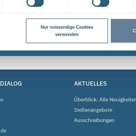
und dem Bundesamt für Strahlenschutz (BfS) hat die 
Tage ...
Nur notwendige Cookies
C
verwenden
1
 DIALOG
AKTUELLES
en
Überblick: Alle Neuigkeite
Stellenangebote
Ausschreibungen
.de