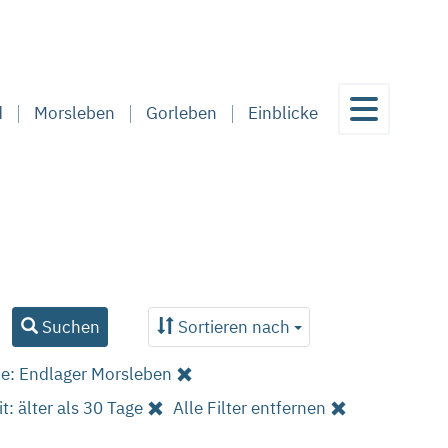
d
Morsleben
Gorleben
Einblicke
Suchen
Sortieren nach
ie: Endlager Morsleben
it: älter als 30 Tage
Alle Filter entfernen