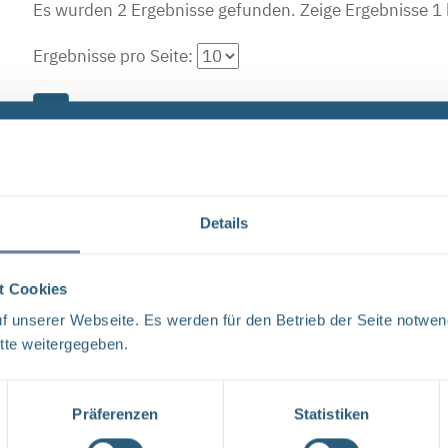
Es wurden 2 Ergebnisse gefunden.
Zeige Ergebnisse 1 
Ergebnisse pro Seite:
1
Forschungs- und Entwicklungsstrategie der BG
FORSCHUNG UND ENTWICKLUNG F&E-Strategie der BGE 
Details
liebe Leser, mit der vorliegenden F&E-Strategie erhalt
Aufgabenspek- ...
t Cookies
Dateityp: PDF | Dokumentenstand vom: 17.04.2024 |
 unserer Webseite. Es werden für den Betrieb der Seite notwen
tte weitergegeben.
Neugier, Skepsis, Verständnis und viele Fragen
Präferenzen
Statistiken
BGE Endlager Konrad Endlager Morsleben Endlagersu