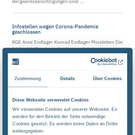
Bergwerksbesichtigungen sind ...
Infostellen wegen Corona-Pandemie
geschlossen
BGE Asse Endlager Konrad Endlager Morsleben Die
BGE schließt wegen der Corona-Pandemie erneut
die Infostellen Asse, Konrad und Morsleben. Mit
der Schließung setzt die BGE die
Landesverordnungen von ...
Zustimmung
Details
Über Cookies
Schließzeiten Infostellen Oktober/November
Diese Webseite verwendet Cookies
2019
Wir verwenden Cookies auf unserer Webseite. Es
BGE Asse Endlager Konrad Endlager Morsleben Die
werden für den Betrieb der Seite notwendige
Infostellen Asse, Konrad und Morsleben bleiben
Cookies gesetzt. Es werden keine Daten an Dritte
am Mittwoch, den 23. Oktober 2019 aufgrund
weitergegeben.
einer internen Veranstaltung geschlossen. Auch