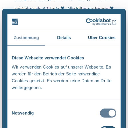
Zeit: älter als 30 Tage
Alle Filter entfernen
Es wurde 1 Ergebnis in 1 Millisekunden gefunden.
Zeige Ergebnisse 1 bis 1 von 1.
Zustimmung
Details
Über Cookies
Ergebnisse pro Seite:
1
Diese Webseite verwendet Cookies
Wir verwenden Cookies auf unserer Webseite. Es
werden für den Betrieb der Seite notwendige
Sortieren nach
Cookies gesetzt. Es werden keine Daten an Dritte
weitergegeben.
Neugier, Skepsis, Verständnis und viele Fragen
BGE Endlager Konrad Endlager Morsleben
Endlagersuche Asse Zwischen der Stasi-
Einwilligungsauswahl
Notwendig
Unterlagenbehörde und dem Bundesamt für
Strahlenschutz (BfS) hat die Bundesgesellschaft
für Endlagerung (BGE) zwei Tage ...