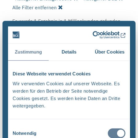
Alle Filter entfernen
Es wurde 1 Ergebnis in 1 Millisekunden gefunden.
Zeige Ergebnisse 1 bis 1 von 1.
Ergebnisse pro Seite:
Zustimmung
Details
Über Cookies
1
Diese Webseite verwendet Cookies
Sortieren nach
Wir verwenden Cookies auf unserer Webseite. Es
werden für den Betrieb der Seite notwendige
Forschungs- und Entwicklungsstrategie der
Cookies gesetzt. Es werden keine Daten an Dritte
BGE (PDF)
weitergegeben.
FORSCHUNG UND ENTWICKLUNG F&E-Strategie
der BGE Stand April 2024 Vorwort Liebe
Leserinnen, liebe Leser, mit der vorliegenden F&E-
Einwilligungsauswahl
Strategie erhalten Sie einen Einblick in das
Notwendig