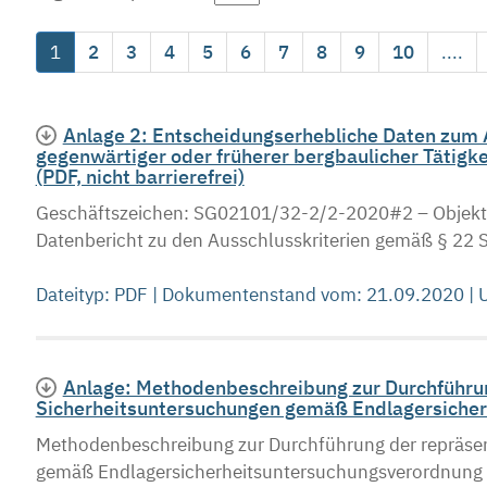
1
2
3
4
5
6
7
8
9
10
....
Anlage 2: Entscheidungserhebliche Daten zum A
gegenwärtiger oder früherer bergbaulicher Tätigk
(PDF, nicht barrierefrei)
Geschäftszeichen: SG02101/32-2/2-2020#2 – Objekt-
Datenbericht zu den Ausschlusskriterien gemäß § 22 
Dateityp: PDF | Dokumentenstand vom: 21.09.2020 |
Anlage: Methodenbeschreibung zur Durchführun
Sicherheitsuntersuchungen gemäß Endlagersicher
Methodenbeschreibung zur Durchführung der repräsen
gemäß Endlagersicherheitsuntersuchungsverordnung S