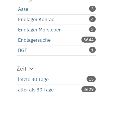
Asse
3
Endlager Konrad
4
Endlager Morsleben
3
Endlagersuche
3644
BGE
1
Zeit
letzte 30 Tage
15
älter als 30 Tage
3629