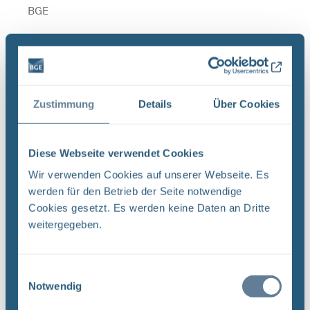
BGE
Organigramm_der_BGE_2026.pdf
GeschäftsführungStabsstellen der
Zustimmung
Details
Über Cookies
Geschäftsführung Qualitäts- management QM
Marit Neels Beauftragte Liegenschaften und Archiv
TEK-LA Ingenieur- technik TEK-TI Endlager- technik
Diese Webseite verwendet Cookies
TEK-ET Geowissen- ...
Wir verwenden Cookies auf unserer Webseite. Es
Dateityp: PDF | Upload am: 04.03.2026
werden für den Betrieb der Seite notwendige
Cookies gesetzt. Es werden keine Daten an Dritte
weitergegeben.
Organigramm_der_BGE_2.pdf
Geschäftsführung Stabsstellen der
Einwilligungsauswahl
Notwendig
Geschäftsführung Qualitäts- management QM
Marit Neels Interne Revision IR Inga Steen