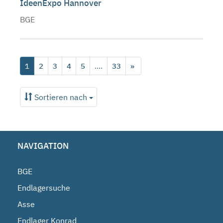
IdeenExpo Hannover
BGE
1
2
3
4
5
....
33
»
Sortieren nach
NAVIGATION
BGE
Endlagersuche
Asse
Endlager Konrad