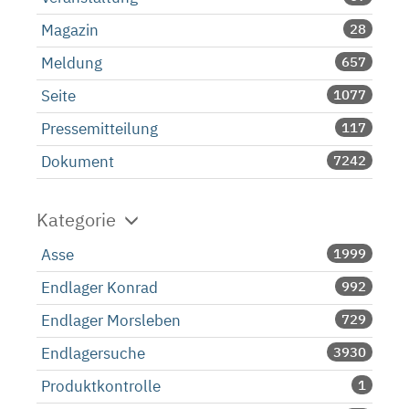
Magazin
28
Meldung
657
Seite
1077
Pressemitteilung
117
Dokument
7242
Kategorie
Asse
1999
Endlager Konrad
992
Endlager Morsleben
729
Endlagersuche
3930
Produktkontrolle
1