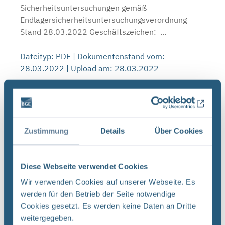
Sicherheitsuntersuchungen gemäß
Endlagersicherheitsuntersuchungsverordnung
Stand 28.03.2022 Geschäftszeichen: ...
Dateityp: PDF | Dokumentenstand vom:
28.03.2022 | Upload am: 28.03.2022
Glossar
Verlinkt bei:
Anlage: Methodenbeschreibung zur
Zustimmung
Details
Über Cookies
Durchführung der repräsentativen vorläufigen
Sicherheitsuntersuchungen gemäß
Endlagersicherheitsuntersuchungsverordnung
(PDF)
Diese Webseite verwendet Cookies
Methodenbeschreibung zur Durchführung der
Wir verwenden Cookies auf unserer Webseite. Es
repräsentativen vorläufigen
werden für den Betrieb der Seite notwendige
Sicherheitsuntersuchungen gemäß
Cookies gesetzt. Es werden keine Daten an Dritte
Endlagersicherheitsuntersuchungsverordnung
weitergegeben.