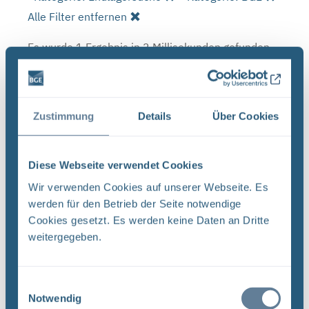
Alle Filter entfernen
Es wurde 1 Ergebnis in 2 Millisekunden gefunden.
Zeige Ergebnisse 1 bis 1 von 1.
Ergebnisse pro Seite:
Zustimmung
Details
Über Cookies
1
Diese Webseite verwendet Cookies
Sortieren nach
Wir verwenden Cookies auf unserer Webseite. Es
werden für den Betrieb der Seite notwendige
Forschungs- und Entwicklungsstrategie der
Cookies gesetzt. Es werden keine Daten an Dritte
BGE (PDF)
weitergegeben.
FORSCHUNG UND ENTWICKLUNG F&E-Strategie
der BGE Stand April 2024 Vorwort Liebe
Leserinnen, liebe Leser, mit der vorliegenden F&E-
Einwilligungsauswahl
Strategie erhalten Sie einen Einblick in das
Notwendig