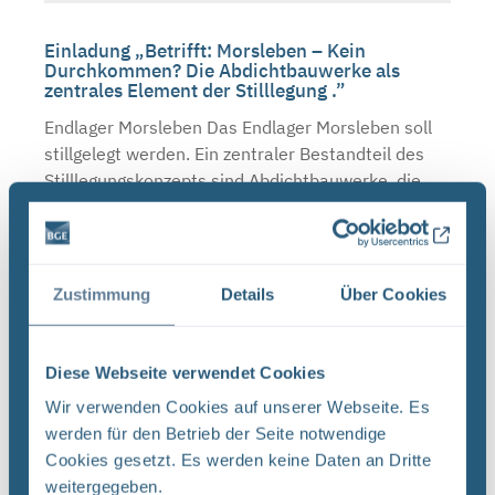
Einladung „Betrifft: Morsleben – Kein
Durchkommen? Die Abdichtbauwerke als
zentrales Element der Stilllegung .”
Endlager Morsleben Das Endlager Morsleben soll
stillgelegt werden. Ein zentraler Bestandteil des
Stilllegungskonzepts sind Abdichtbauwerke, die
vorrangig im Bereich der Einlagerungskammern
errichtet ...
Zustimmung
Details
Über Cookies
Wissen zum Feierabend in Morsleben
Endlager Morsleben Die Infostelle Morsleben
Diese Webseite verwendet Cookies
bietet vom 5. bis 24. Juni 2018 im Rahmen der
Wir verwenden Cookies auf unserer Webseite. Es
Salzigen Tour über und unter Tage vielfältige
werden für den Betrieb der Seite notwendige
Angebote mit besonderen Themenschwerpunkten
Cookies gesetzt. Es werden keine Daten an Dritte
an.
weitergegeben.