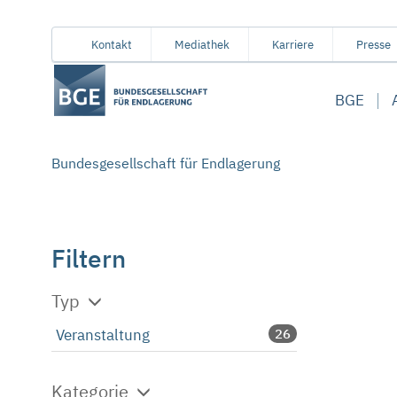
Von
Inhaltsbereich
Navigation
Metamenü
Servicemenü
Kontakt
Mediathek
Karriere
Presse
hier
aus
BGE
koennen
Sie
direkt
Bundesgesellschaft für Endlagerung
zu
folgenden
Bereichen
springen:
Filtern
Typ
Veranstaltung
26
Kategorie