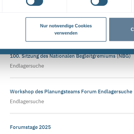
Öffentliche Sitzung des Planungsteams Forum Endla
Nur notwendige Cookies
Endlagersuche
C
verwenden
100. Sitzung des Nationalen Begleitgremiums (NBG)
Endlagersuche
Workshop des Planungsteams Forum Endlagersuche
Endlagersuche
Forumstage 2025