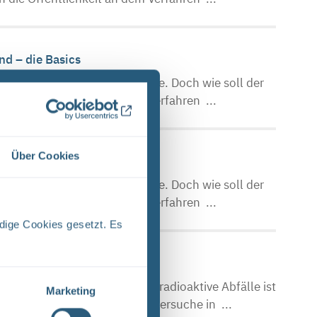
nd – die Basics
eine hochradioaktiven Abfälle. Doch wie soll der
 die Öffentlichkeit an dem Verfahren ...
Über Cookies
nd – die Basics
eine hochradioaktiven Abfälle. Doch wie soll der
 die Öffentlichkeit an dem Verfahren ...
dige Cookies gesetzt. Es
t für ein Endlager für hochradioaktive Abfälle ist
Marketing
uell befindet sich die Endlagersuche in ...