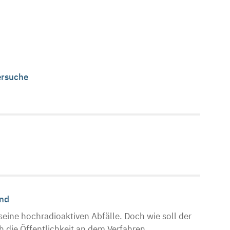
ersuche
and
eine hochradioaktiven Abfälle. Doch wie soll der
 die Öffentlichkeit an dem Verfahren ...