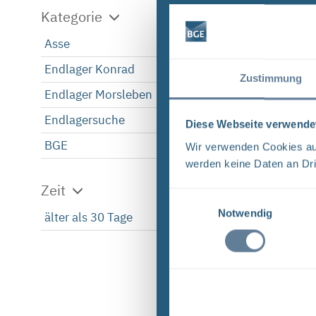
Kategorie
Asse
1
Endlager Konrad
1
Zustimmung
Endlager Morsleben
1
Endlagersuche
1
Diese Webseite verwende
BGE
1
Wir verwenden Cookies auf
werden keine Daten an Dri
Zeit
Einwilligungsauswahl
Notwendig
älter als 30 Tage
1