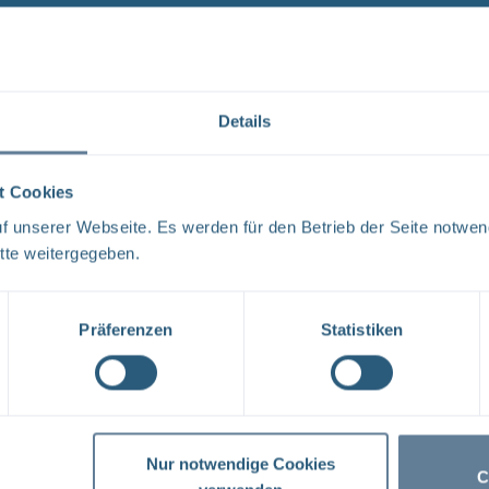
Es wurde 1 Ergebnis in 0 Millisekunden gefunden.
Zeig
Ergebnisse pro Seite:
1
Details
t Cookies
Neugier, Skepsis, Verständnis und viele Fragen
 unserer Webseite. Es werden für den Betrieb der Seite notwen
BGE Endlager Konrad Endlager Morsleben Endlagersu
tte weitergegeben.
und dem Bundesamt für Strahlenschutz (BfS) hat die 
Tage ...
Präferenzen
Statistiken
1
Nur notwendige Cookies
C