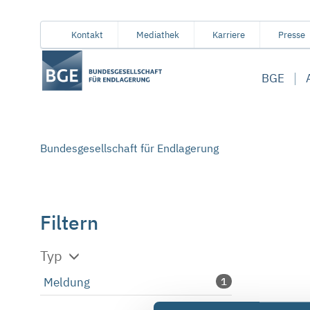
Von
Inhaltsbereich
Navigation
Metamenü
Servicemenü
Kontakt
Mediathek
Karriere
Presse
hier
aus
BGE
koennen
Sie
direkt
zu
Bundesgesellschaft für Endlagerung
folgenden
Bereichen
springen:
Filtern
Typ
Meldung
1