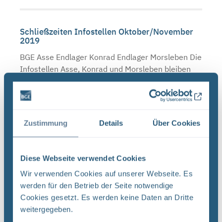
Schließzeiten Infostellen Oktober/November
2019
BGE Asse Endlager Konrad Endlager Morsleben Die
Infostellen Asse, Konrad und Morsleben bleiben
am Mittwoch, den 23. Oktober 2019 aufgrund
einer internen Veranstaltung geschlossen. Auch
am Donnerstag, ...
Zustimmung
Details
Über Cookies
Neugier, Skepsis, Verständnis und viele Fragen
Diese Webseite verwendet Cookies
BGE Endlager Konrad Endlager Morsleben
Endlagersuche Asse Zwischen der Stasi-
Wir verwenden Cookies auf unserer Webseite. Es
Unterlagenbehörde und dem Bundesamt für
werden für den Betrieb der Seite notwendige
Strahlenschutz (BfS) hat die Bundesgesellschaft
Cookies gesetzt. Es werden keine Daten an Dritte
für Endlagerung (BGE) zwei Tage ...
weitergegeben.