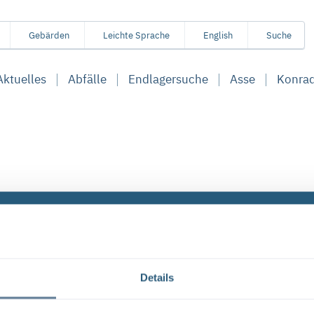
Gebärden
Leichte Sprache
English
Suche
Aktuelles
Abfälle
Endlagersuche
Asse
Konra
Aktive Filter:
Typ: Veranstaltung
Alle Filter entfern
Details