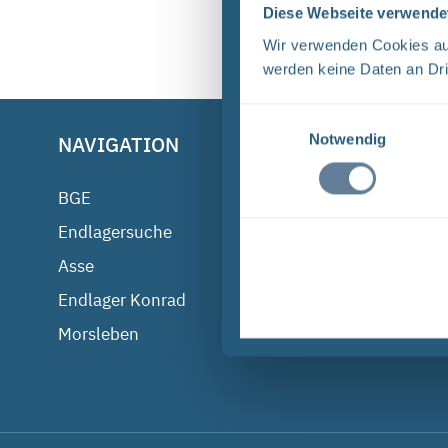
Diese Webseite verwende
Wir verwenden Cookies auf
werden keine Daten an Dri
Einwilligungsauswahl
Notwendig
NAVIGATION
BGE IM
BGE
Infostell
Endlagersuche
Presse
Asse
Kontakt
Endlager Konrad
Einblicke
Morsleben
Überblick