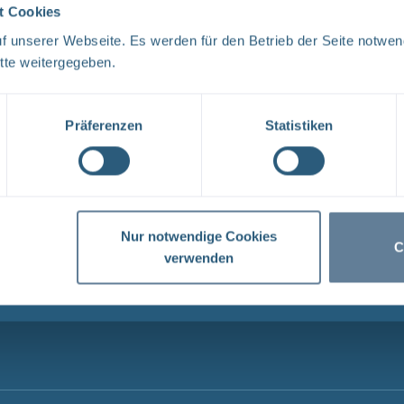
1
t Cookies
 unserer Webseite. Es werden für den Betrieb der Seite notwen
tte weitergegeben.
Präferenzen
Statistiken
 DIALOG
AKTUELLES
en
Überblick: Alle Neuigkeite
Stellenangebote
Nur notwendige Cookies
Ausschreibungen
C
verwenden
.de
: Alle Newsletter der BGE