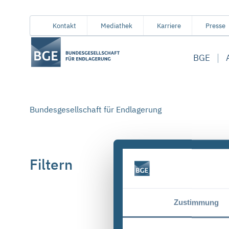
Von
Inhaltsbereich
Navigation
Metamenü
Servicemenü
Kontakt
Mediathek
Karriere
Presse
hier
aus
BGE
koennen
Sie
direkt
zu
Bundesgesellschaft für Endlagerung
folgenden
Bereichen
springen:
Filtern
Zustimmung