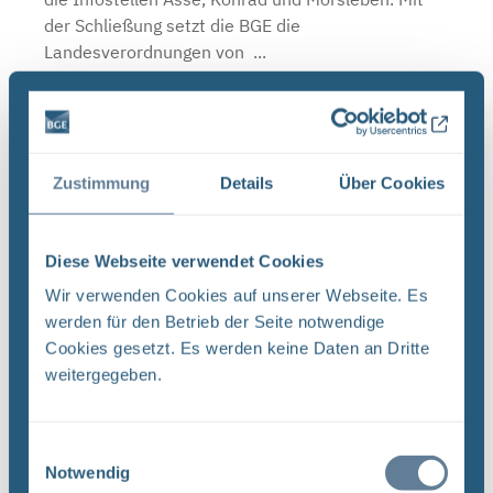
der Schließung setzt die BGE die
Landesverordnungen von ...
Schließzeiten Infostellen Oktober/November
2019
Zustimmung
Details
Über Cookies
BGE Asse Endlager Konrad Endlager Morsleben Die
Infostellen Asse, Konrad und Morsleben bleiben
am Mittwoch, den 23. Oktober 2019 aufgrund
Diese Webseite verwendet Cookies
einer internen Veranstaltung geschlossen. Auch
Wir verwenden Cookies auf unserer Webseite. Es
am Donnerstag, ...
werden für den Betrieb der Seite notwendige
Cookies gesetzt. Es werden keine Daten an Dritte
weitergegeben.
Neugier, Skepsis, Verständnis und viele Fragen
BGE Endlager Konrad Endlager Morsleben
Einwilligungsauswahl
Endlagersuche Asse Zwischen der Stasi-
Notwendig
Unterlagenbehörde und dem Bundesamt für