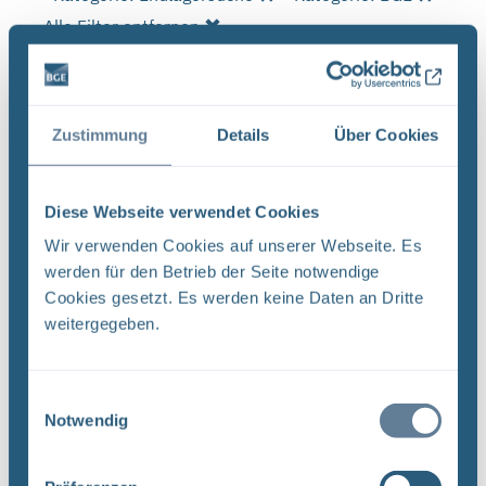
Alle Filter entfernen
Es wurde 1 Ergebnis in 1 Millisekunden gefunden.
Zeige Ergebnisse 1 bis 1 von 1.
Zustimmung
Details
Über Cookies
Ergebnisse pro Seite:
1
Diese Webseite verwendet Cookies
Wir verwenden Cookies auf unserer Webseite. Es
werden für den Betrieb der Seite notwendige
Sortieren nach
Cookies gesetzt. Es werden keine Daten an Dritte
weitergegeben.
Neugier, Skepsis, Verständnis und viele Fragen
BGE Endlager Konrad Endlager Morsleben
Endlagersuche Asse Zwischen der Stasi-
Einwilligungsauswahl
Unterlagenbehörde und dem Bundesamt für
Notwendig
Strahlenschutz (BfS) hat die Bundesgesellschaft
für Endlagerung (BGE) zwei Tage ...