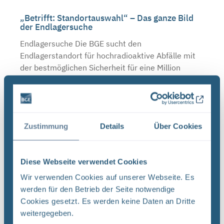
„Betrifft: Standortauswahl“ – Das ganze Bild
der Endlagersuche
Endlagersuche Die BGE sucht den
Endlagerstandort für hochradioaktive Abfälle mit
der bestmöglichen Sicherheit für eine Million
Jahre. Dafür sind Expert*innen aus einer Reihe von
Fachdisziplinen ...
Zustimmung
Details
Über Cookies
Einladung zum BGE-Fachworkshop zu
sicherheitsgerichteten Integrierten
Managementsystemen
Diese Webseite verwendet Cookies
BGE Vom 9.-10. November geht es in Wolfsburg
Wir verwenden Cookies auf unserer Webseite. Es
um die Anforderungen und Herausforderungen an
werden für den Betrieb der Seite notwendige
Organisationen in der kerntechnischen
Cookies gesetzt. Es werden keine Daten an Dritte
Entsorgung: Darunter fallen der hohe Anspruch an
weitergegeben.
die Sicherheit, die ...