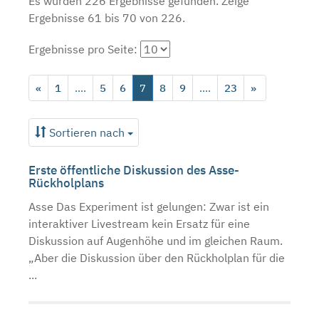
Es wurden 226 Ergebnisse gefunden.
Zeige
Ergebnisse 61 bis 70 von 226.
Ergebnisse pro Seite:
«
1
....
5
6
7
8
9
....
23
»
Sortieren nach
Erste öffentliche Diskussion des Asse-
Rückholplans
Asse Das Experiment ist gelungen: Zwar ist ein
interaktiver Livestream kein Ersatz für eine
Diskussion auf Augenhöhe und im gleichen Raum.
„Aber die Diskussion über den Rückholplan für die
...