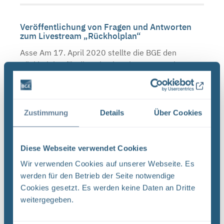
Veröffentlichung von Fragen und Antworten
zum Livestream „Rückholplan“
Asse Am 17. April 2020 stellte die BGE den
Rückholplan für die Schachtanlage Asse II im
Rahmen eines Livestreams vor und bewegte sich
hier auf komplett neuem Terrain. Das Interesse
war groß. Der ...
Zustimmung
Details
Über Cookies
Das war der Livestream „Betrifft: Asse“ - hier
Diese Webseite verwendet Cookies
geht es zur Aufzeichnung
Wir verwenden Cookies auf unserer Webseite. Es
Asse Mit Veröffentlichung des Asse-Rückholplans
werden für den Betrieb der Seite notwendige
hat die BGE auch den geplanten Standort für eine
Cookies gesetzt. Es werden keine Daten an Dritte
Abfallbehandlungsanlage und ein Zwischenlager
weitergegeben.
vorgestellt. Hier sollen die radioaktiven Abfälle
neu ...