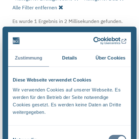
Alle Filter entfernen
Es wurde 1 Ergebnis in 2 Millisekunden gefunden.
Zeige Ergebnisse 1 bis 1 von 1.
Ergebnisse pro Seite:
Zustimmung
Details
Über Cookies
1
Sortieren nach
Diese Webseite verwendet Cookies
Wir verwenden Cookies auf unserer Webseite. Es
Forschungs- und Entwicklungsstrategie der
werden für den Betrieb der Seite notwendige
BGE (PDF)
Cookies gesetzt. Es werden keine Daten an Dritte
FORSCHUNG UND ENTWICKLUNG F&E-Strategie
weitergegeben.
der BGE Stand April 2024 Vorwort Liebe
Leserinnen, liebe Leser, mit der vorliegenden F&E-
Strategie erhalten Sie einen Einblick in das
Einwilligungsauswahl