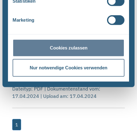
Statistiken
20.03.2019 | Upload am: 12.12.2022
Marketing
Forschungs- und Entwicklungsstrategie der
BGE (PDF)
FORSCHUNG UND ENTWICKLUNG F&E-Strategie
Cookies zulassen
der BGE Stand April 2024 Vorwort Liebe
Leserinnen, liebe Leser, mit der vorliegenden F&E-
Strategie erhalten Sie einen Einblick in das
Nur notwendige Cookies verwenden
umfassende Aufgabenspek- ...
Dateityp: PDF | Dokumentenstand vom:
17.04.2024 | Upload am: 17.04.2024
1