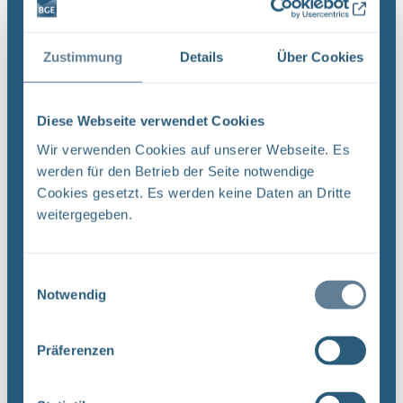
QMV 02 : ,.. In Projekt PSP-Element
Funktion/Thema Komponente Baugruppe Aufgabe
Zustimmung
Details
Über Cookies
UA ...
Dateityp: PDF | Dokumentenstand vom:
Diese Webseite verwendet Cookies
20.03.2019 | Upload am: 12.12.2022
Wir verwenden Cookies auf unserer Webseite. Es
werden für den Betrieb der Seite notwendige
Cookies gesetzt. Es werden keine Daten an Dritte
Revision von Unterlagen –
weitergegeben.
Qualitätsmanagementverfahrensanweisung QMV
03 (PDF)
DokID: 11965023 Projekt PSP-Element
Einwilligungsauswahl
Funktion/Thema Komponente Baugruppe Aufgabe
Notwendig
NAAN NNNNNNNNNN NNAAANN AANNNA AANN
AAAA 9X 115200 ' CA Titel der Unterlage:
Ersteller/Unterschrift: QM Stempelfeld: UA ...
Präferenzen
Dateityp: PDF | Dokumentenstand vom: