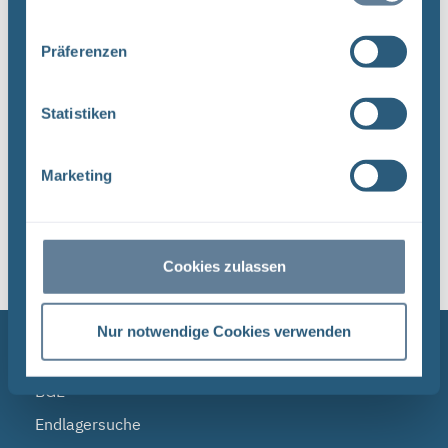
umfassende Aufgabenspek- ...
Präferenzen
Dateityp: PDF | Dokumentenstand vom:
17.04.2024 | Upload am: 17.04.2024
Statistiken
Marketing
1
Sortieren nach
Cookies zulassen
Nur notwendige Cookies verwenden
NAVIGATION
BGE
Endlagersuche