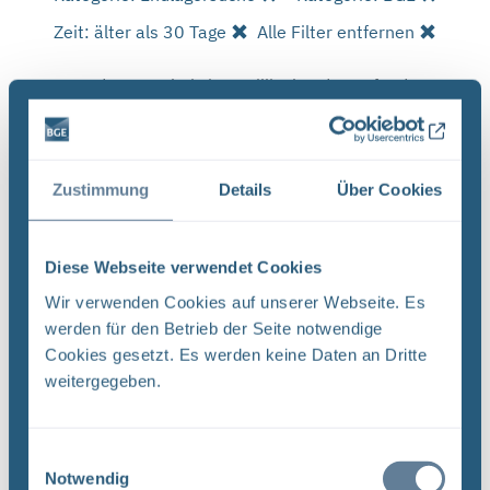
Zeit: älter als 30 Tage
Alle Filter entfernen
Es wurde 1 Ergebnis in 2 Millisekunden gefunden.
Zeige Ergebnisse 1 bis 1 von 1.
Ergebnisse pro Seite:
Zustimmung
Details
Über Cookies
1
Diese Webseite verwendet Cookies
Sortieren nach
Wir verwenden Cookies auf unserer Webseite. Es
werden für den Betrieb der Seite notwendige
Forschungs- und Entwicklungsstrategie der
Cookies gesetzt. Es werden keine Daten an Dritte
BGE (PDF)
weitergegeben.
FORSCHUNG UND ENTWICKLUNG F&E-Strategie
der BGE Stand April 2024 Vorwort Liebe
Leserinnen, liebe Leser, mit der vorliegenden F&E-
Einwilligungsauswahl
Strategie erhalten Sie einen Einblick in das
Notwendig