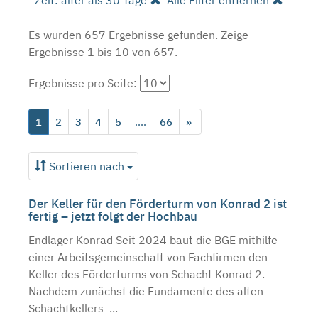
Zeit: älter als 30 Tage
Alle Filter entfernen
Es wurden 657 Ergebnisse gefunden.
Zeige
Ergebnisse 1 bis 10 von 657.
Ergebnisse pro Seite:
1
2
3
4
5
....
66
»
Sortieren nach
Der Keller für den Förderturm von Konrad 2 ist
fertig – jetzt folgt der Hochbau
Endlager Konrad Seit 2024 baut die BGE mithilfe
einer Arbeitsgemeinschaft von Fachfirmen den
Keller des Förderturms von Schacht Konrad 2.
Nachdem zunächst die Fundamente des alten
Schachtkellers ...