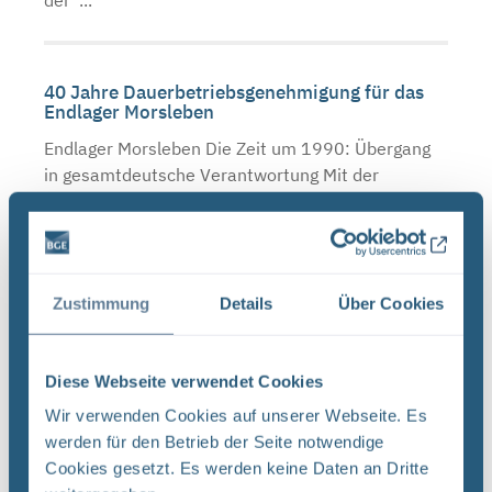
der ...
40 Jahre Dauerbetriebsgenehmigung für das
Endlager Morsleben
Endlager Morsleben Die Zeit um 1990: Übergang
in gesamtdeutsche Verantwortung Mit der
deutschen Wiedervereinigung am 3. Oktober 1990
ändert sich die Situation grundlegend. Die
bisherige ...
Zustimmung
Details
Über Cookies
Umweltminister Schneider spricht im
Einblicke-Magazin zur Beschleunigung der
Diese Webseite verwendet Cookies
Endlagersuche
Wir verwenden Cookies auf unserer Webseite. Es
Endlagersuche Die Endlagersuche für
werden für den Betrieb der Seite notwendige
hochradioaktive Abfälle ist ein
Cookies gesetzt. Es werden keine Daten an Dritte
Generationenprojekt. Die anspruchsvolle Aufgabe