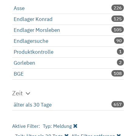
Asse
226
Endlager Konrad
125
Endlager Morsleben
105
Endlagersuche
90
Produktkontrolle
1
Gorleben
2
BGE
108
Zeit
älter als 30 Tage
657
Aktive Filter:
Typ: Meldung