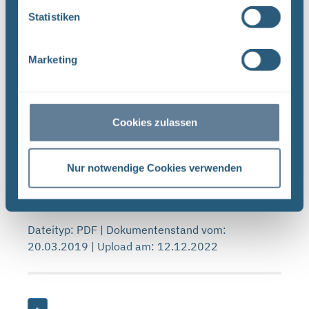
Statistiken
Prüf- und Freigabeverfahren von Unterlagen –
Marketing
Qualitätsmanagementverfahrensanweisung QMV
02 (PDF)
BUNDESGESELLSCHAFT FÜRENDLAGERUNG
PRÜF- UND FREIGABEVERFAHREN VON
Cookies zulassen
UNTERLAGEN
QUALITÄTSMANAGEMENTVERFAHRENSANWEISUNG
QMV 02 : ,.. In Projekt PSP-Element
Nur notwendige Cookies verwenden
Funktion/Thema Komponente Baugruppe Aufgabe
UA ...
Dateityp: PDF | Dokumentenstand vom:
20.03.2019 | Upload am: 12.12.2022