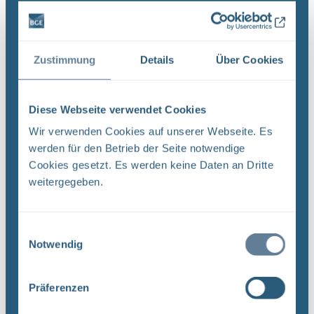
Strategie erhalten Sie einen Einblick in das
umfassende Aufgabenspek- ...
Zustimmung
Details
Über Cookies
Dateityp: PDF | Dokumentenstand vom:
17.04.2024 | Upload am: 17.04.2024
Diese Webseite verwendet Cookies
Wir verwenden Cookies auf unserer Webseite. Es
Revision von Unterlagen –
werden für den Betrieb der Seite notwendige
Qualitätsmanagementverfahrensanweisung QMV
03 (PDF)
Cookies gesetzt. Es werden keine Daten an Dritte
weitergegeben.
DokID: 11965023 Projekt PSP-Element
Funktion/Thema Komponente Baugruppe Aufgabe
NAAN NNNNNNNNNN NNAAANN AANNNA AANN
Einwilligungsauswahl
AAAA 9X 115200 ' CA Titel der Unterlage:
Notwendig
Ersteller/Unterschrift: QM Stempelfeld: UA ...
Präferenzen
Dateityp: PDF | Dokumentenstand vom:
20.03.2019 | Upload am: 12.12.2022