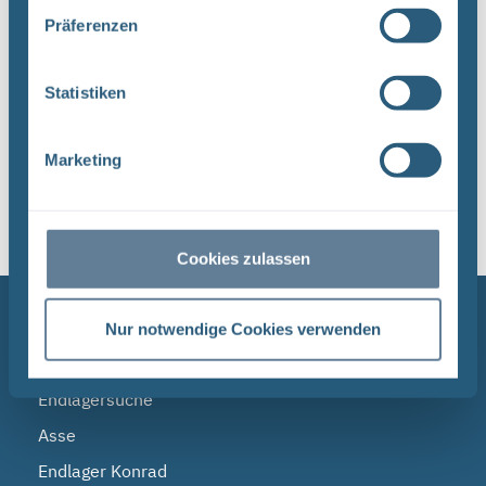
Strahlenschutz (BfS) hat die Bundesgesellschaft
Präferenzen
für Endlagerung (BGE) zwei Tage ...
Statistiken
1
Marketing
Sortieren nach
Cookies zulassen
NAVIGATION
Nur notwendige Cookies verwenden
BGE
Endlagersuche
Asse
Endlager Konrad