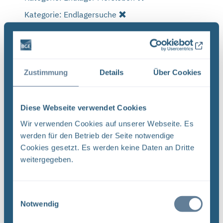
Kategorie: Endlagersuche
Zeit: älter als 30 Tage
Alle Filter entfernen
Es wurde 1 Ergebnis in 1 Millisekunden gefunden.
Zeige Ergebnisse 1 bis 1 von 1.
Zustimmung
Details
Über Cookies
Ergebnisse pro Seite:
Diese Webseite verwendet Cookies
1
Wir verwenden Cookies auf unserer Webseite. Es
werden für den Betrieb der Seite notwendige
Sortieren nach
Cookies gesetzt. Es werden keine Daten an Dritte
weitergegeben.
Neugier, Skepsis, Verständnis und viele Fragen
BGE Endlager Konrad Endlager Morsleben
Einwilligungsauswahl
Endlagersuche Asse Zwischen der Stasi-
Notwendig
Unterlagenbehörde und dem Bundesamt für