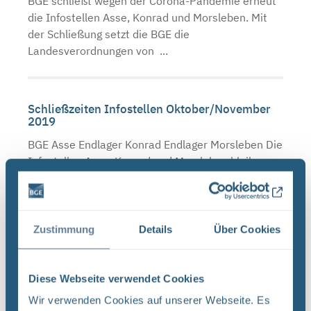
BGE schließt wegen der Corona-Pandemie erneut
die Infostellen Asse, Konrad und Morsleben. Mit
der Schließung setzt die BGE die
Landesverordnungen von ...
Schließzeiten Infostellen Oktober/November
2019
BGE Asse Endlager Konrad Endlager Morsleben Die
Infostellen Asse, Konrad und Morsleben bleiben
am Mittwoch, den 23. Oktober 2019 aufgrund
einer internen Veranstaltung geschlossen. Auch
am Donnerstag, ...
Zustimmung
Details
Über Cookies
Neugier, Skepsis, Verständnis und viele Fragen
Diese Webseite verwendet Cookies
BGE Endlager Konrad Endlager Morsleben
Wir verwenden Cookies auf unserer Webseite. Es
Endlagersuche Asse Zwischen der Stasi-