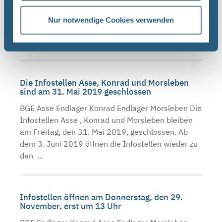
Infostellen Asse , Konrad und Morsleben bleiben
am Montag, den 13. Mai 2019 aufgrund einer
Nur notwendige Cookies verwenden
internen Veranstaltung geschlossen. Ab dem 14.
Mai 2019 ...
Die Infostellen Asse, Konrad und Morsleben
sind am 31. Mai 2019 geschlossen
BGE Asse Endlager Konrad Endlager Morsleben Die
Infostellen Asse , Konrad und Morsleben bleiben
am Freitag, den 31. Mai 2019, geschlossen. Ab
dem 3. Juni 2019 öffnen die Infostellen wieder zu
den ...
Infostellen öffnen am Donnerstag, den 29.
November, erst um 13 Uhr