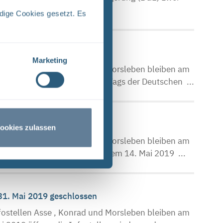
dige Cookies gesetzt. Es
Marketing
ostellen Asse , Konrad und Morsleben bleiben am
 Oktober 2019, aufgrund des Tags der Deutschen ...
 13. Mai 2019 geschlossen
ookies zulassen
ostellen Asse , Konrad und Morsleben bleiben am
anstaltung geschlossen. Ab dem 14. Mai 2019 ...
 31. Mai 2019 geschlossen
ostellen Asse , Konrad und Morsleben bleiben am