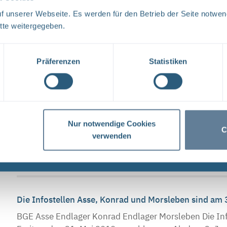
Tage ...
 unserer Webseite. Es werden für den Betrieb der Seite notwen
tte weitergegeben.
Infostellen am 3. und 4. Oktober 2019 geschlossen
Präferenzen
Statistiken
BGE Asse Endlager Konrad Endlager Morsleben Die Inf
Donnerstag, den 3. Oktober 2019, und Freitag, den 4.
Nur notwendige Cookies
Die Infostellen Asse, Konrad und Morsleben sind am
C
verwenden
BGE Asse Endlager Konrad Endlager Morsleben Die Inf
Montag, den 13. Mai 2019 aufgrund einer internen Ver
Die Infostellen Asse, Konrad und Morsleben sind am
BGE Asse Endlager Konrad Endlager Morsleben Die Inf