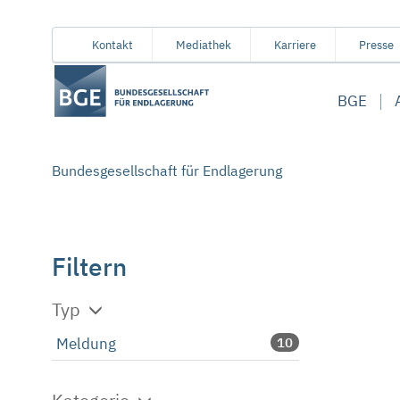
Von
Inhaltsbereich
Navigation
Metamenü
Servicemenü
Kontakt
Mediathek
Karriere
Presse
hier
aus
BGE
koennen
Sie
direkt
zu
Bundesgesellschaft für Endlagerung
folgenden
Bereichen
springen:
Filtern
Typ
Meldung
10