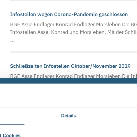
Infostellen wegen Corona-Pandemie geschlossen
BGE Asse Endlager Konrad Endlager Morsleben Die BG
Infostellen Asse, Konrad und Morsleben. Mit der Sch
...
Schließzeiten Infostellen Oktober/November 2019
BGE Asse Endlager Konrad Endlager Morsleben Die In
Mittwoch, den 23. Oktober 2019 aufgrund einer inter
Donnerstag, ...
Details
Neugier, Skepsis, Verständnis und viele Fragen
BGE Endlager Konrad Endlager Morsleben Endlagersu
und dem Bundesamt für Strahlenschutz (BfS) hat die 
t Cookies