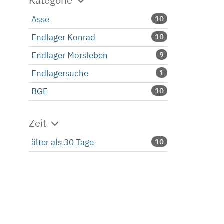
Kategorie
Asse
10
Endlager Konrad
10
Endlager Morsleben
9
Endlagersuche
1
BGE
10
Zeit
älter als 30 Tage
10