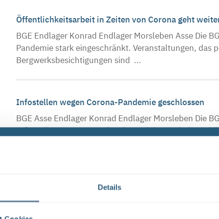
Öffentlichkeitsarbeit in Zeiten von Corona geht weit
BGE Endlager Konrad Endlager Morsleben Asse Die BGE-
Pandemie stark eingeschränkt. Veranstaltungen, das 
Bergwerksbesichtigungen sind ...
Infostellen wegen Corona-Pandemie geschlossen
BGE Asse Endlager Konrad Endlager Morsleben Die BG
Infostellen Asse, Konrad und Morsleben. Mit der Sch
...
Schließzeiten Infostellen Oktober/November 2019
Details
BGE Asse Endlager Konrad Endlager Morsleben Die In
Mittwoch, den 23. Oktober 2019 aufgrund einer inter