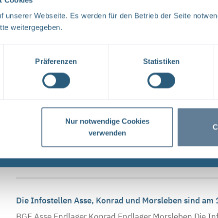
t Cookies
Donnerstag, ...
 unserer Webseite. Es werden für den Betrieb der Seite notwen
tte weitergegeben.
Neugier, Skepsis, Verständnis und viele Fragen
Präferenzen
Statistiken
BGE Endlager Konrad Endlager Morsleben Endlagersu
und dem Bundesamt für Strahlenschutz (BfS) hat die 
Tage ...
Nur notwendige Cookies
C
Infostellen am 3. und 4. Oktober 2019 geschlossen
verwenden
BGE Asse Endlager Konrad Endlager Morsleben Die Inf
Donnerstag, den 3. Oktober 2019, und Freitag, den 4.
Die Infostellen Asse, Konrad und Morsleben sind am
BGE Asse Endlager Konrad Endlager Morsleben Die Inf