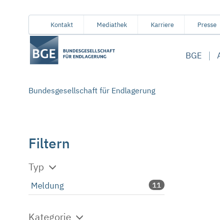
Von
Inhaltsbereich
Navigation
Metamenü
Servicemenü
Kontakt
Mediathek
Karriere
Presse
hier
aus
BGE
koennen
Sie
direkt
Bundesgesellschaft für Endlagerung
zu
folgenden
Bereichen
springen:
Filtern
Typ
Meldung
11
Kategorie