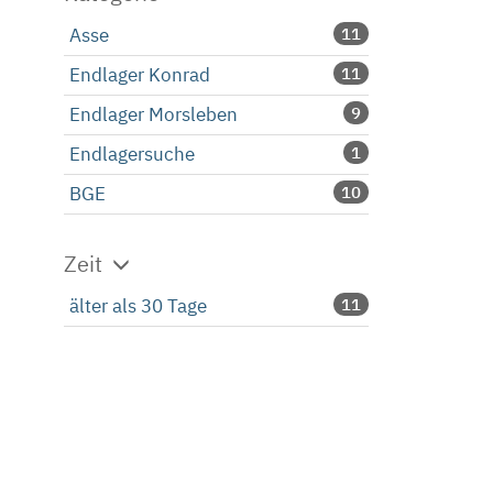
Asse
11
Endlager Konrad
11
Endlager Morsleben
9
Endlagersuche
1
BGE
10
Zeit
älter als 30 Tage
11