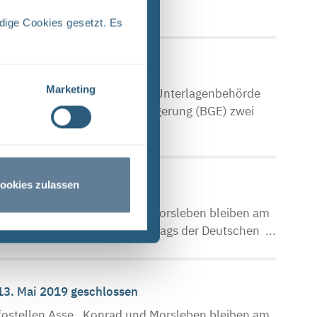
dige Cookies gesetzt. Es
Marketing
che Asse Zwischen der Stasi-Unterlagenbehörde
Bundesgesellschaft für Endlagerung (BGE) zwei
ookies zulassen
ostellen Asse , Konrad und Morsleben bleiben am
 Oktober 2019, aufgrund des Tags der Deutschen ...
 13. Mai 2019 geschlossen
ostellen Asse , Konrad und Morsleben bleiben am