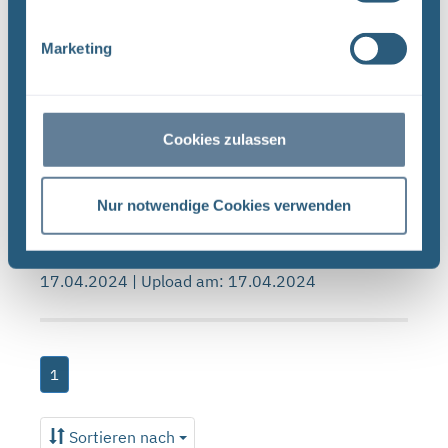
Marketing
Forschungs- und Entwicklungsstrategie der
BGE (PDF)
FORSCHUNG UND ENTWICKLUNG F&E-Strategie
der BGE Stand April 2024 Vorwort Liebe
Cookies zulassen
Leserinnen, liebe Leser, mit der vorliegenden F&E-
Strategie erhalten Sie einen Einblick in das
Nur notwendige Cookies verwenden
umfassende Aufgabenspek- ...
Dateityp: PDF | Dokumentenstand vom:
17.04.2024 | Upload am: 17.04.2024
1
Sortieren nach