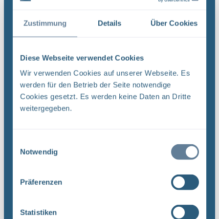
Funktion/Thema Komponente Baugruppe Aufgabe
UA ...
Zustimmung
Details
Über Cookies
Dateityp: PDF | Dokumentenstand vom:
20.03.2019 | Upload am: 12.12.2022
Diese Webseite verwendet Cookies
Wir verwenden Cookies auf unserer Webseite. Es
werden für den Betrieb der Seite notwendige
Revision von Unterlagen –
Cookies gesetzt. Es werden keine Daten an Dritte
Qualitätsmanagementverfahrensanweisung QMV
weitergegeben.
03 (PDF)
DokID: 11965023 Projekt PSP-Element
Funktion/Thema Komponente Baugruppe Aufgabe
Einwilligungsauswahl
NAAN NNNNNNNNNN NNAAANN AANNNA AANN
Notwendig
AAAA 9X 115200 ' CA Titel der Unterlage:
Ersteller/Unterschrift: QM Stempelfeld: UA ...
Präferenzen
Dateityp: PDF | Dokumentenstand vom:
20.03.2019 | Upload am: 12.12.2022
Statistiken